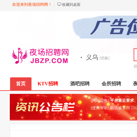
欢迎来到夜场招聘网！
收藏到桌面
·
义乌
[切换]
首页
KTV招聘
酒吧招聘
会所招聘
[网站公告]
平台最近要求、严格巡查低俗信息
[使用帮助] 电话被冒用
(20